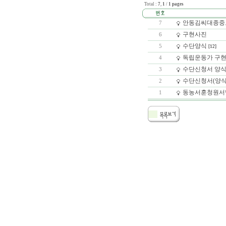
Total :
7
,
1
/
1 pages
안동김씨대종중
7
구현사진
6
수단양식
5
[12]
독립운동가 구현
4
수단신청서 양
3
수단신청서(양식
2
동농서훈청원서
1