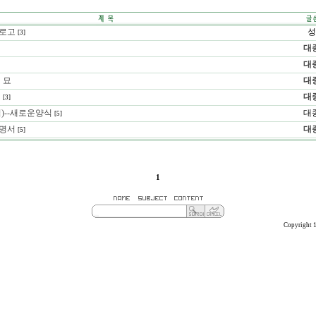
로고
성
[3]
대
대
 묘
대
식
대
[3]
)--새로운양식
대
[5]
명서
대
[5]
1
Copyright 