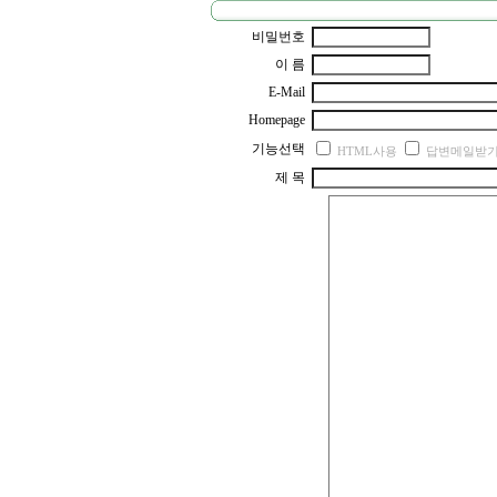
비밀번호
이 름
E-Mail
Homepage
기능선택
HTML사용
답변메일받
제 목