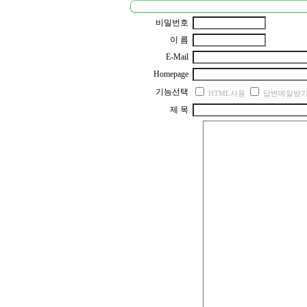
비밀번호
이 름
E-Mail
Homepage
기능선택
HTML사용
답변메일받
제 목