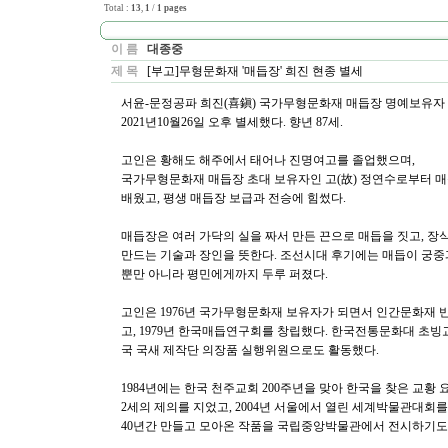
Total :
13
,
1
/
1 pages
이 름
대종중
제 목
[부고]무형문화재 '매듭장' 희진 현종 별세
서윤-문정공파 희진(喜鎭) 국가무형문화재 매듭장 명예보유자
2021년10월26일 오후 별세했다. 향년 87세.
고인은 황해도 해주에서 태어나 진명여고를 졸업했으며,
국가무형문화재 매듭장 초대 보유자인 고(故) 정연수로부터 
배웠고, 평생 매듭장 보급과 전승에 힘썼다.
매듭장은 여러 가닥의 실을 짜서 만든 끈으로 매듭을 짓고, 장
만드는 기술과 장인을 뜻한다. 조선시대 후기에는 매듭이 궁
뿐만 아니라 평민에게까지 두루 퍼졌다.
고인은 1976년 국가무형문화재 보유자가 되면서 인간문화재 
고, 1979년 한국매듭연구회를 창립했다. 한국전통문화대 초빙
국 국새 제작단 의장품 실행위원으로도 활동했다.
1984년에는 한국 천주교회 200주년을 맞아 한국을 찾은 교황 
2세의 제의를 지었고, 2004년 서울에서 열린 세계박물관대회
40년간 만들고 모아온 작품을 국립중앙박물관에서 전시하기도