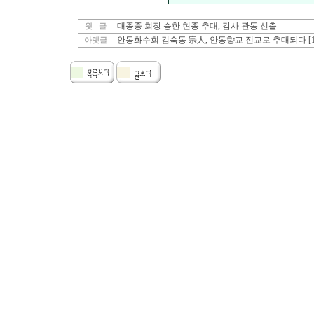
대종중 회장 승한 현종 추대, 감사 관동 선출
윗 글
안동화수회 김숙동 宗人, 안동향교 전교로 추대되다 [1
아랫글