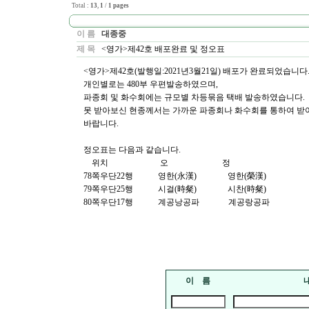
Total :
13
,
1
/
1 pages
이 름
대종중
제 목
<영가>제42호 배포완료 및 정오표
<영가>제42호(발행일:2021년3월21일) 배포가 완료되었습니다
개인별로는 480부 우편발송하였으며,
파종회 및 화수회에는 규모별 차등묶음 택배 발송하였습니다.
못 받아보신 현종께서는 가까운 파종회나 화수회를 통하여 
바랍니다.
정오표는 다음과 같습니다.
위치 오 정
78쪽우단22행 영한(永漢) 영한(榮漢)
79쪽우단25행 시걸(時粲) 시찬(時粲)
80쪽우단17행 계공낭공파 계공랑공파
이 름